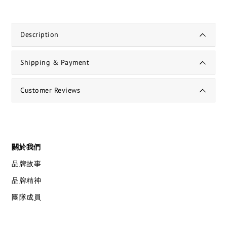
Description
Shipping & Payment
Customer Reviews
關於我們
品牌故事
品牌精神
團隊成員