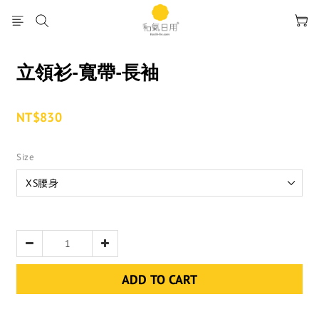
立領衫-寬帶-長袖
NT$830
Size
ADD TO CART