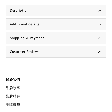
Description
Additional details
Shipping & Payment
Customer Reviews
關於我們
品牌故事
品牌精神
團隊成員