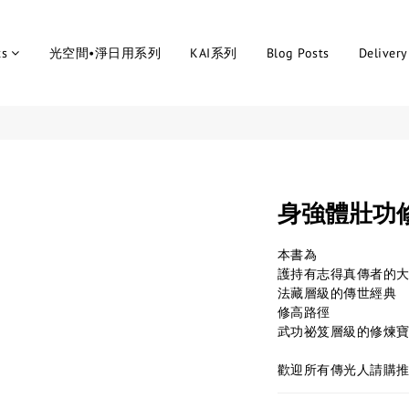
ts
光空間•淨日用系列
KAI系列
Blog Posts
Delivery
身強體壯功
本書為
護持有志得真傳者的
法藏層級的傳世經典
修高路徑
武功祕笈層級的修煉
歡迎所有傳光人請購