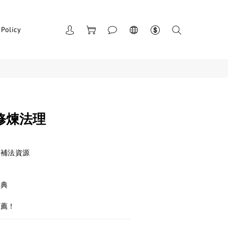
 Policy
修煉法理
大補法資源
寶典
推薦！