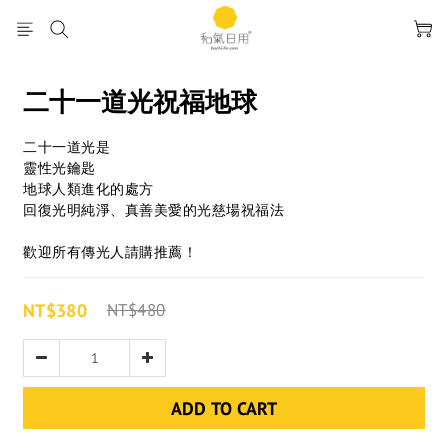
二十一道光祝福地球
二十一道光是
靈性光鑰匙
地球人類進化的處方
回復光明純淨、真善美愛的光慈場祝福法
歡迎所有傳光人請購推薦！
NT$380
NT$480
ADD TO CART