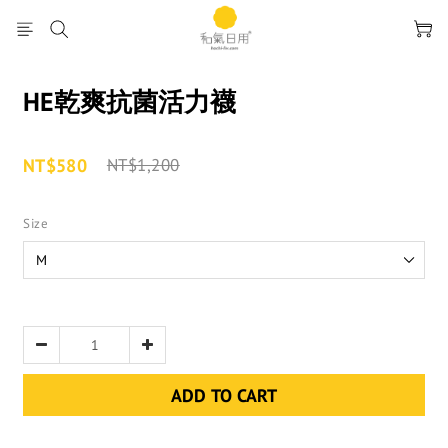
HE乾爽抗菌活力襪
NT$580
NT$1,200
Size
ADD TO CART