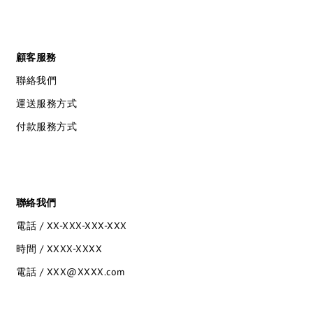
顧客服務
聯絡我們
運送服務方式
付款服務方式
聯絡我們
電話 / XX-XXX-XXX-XXX
時間 / XXXX-XXXX
電話 / XXX@XXXX.com