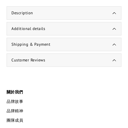
Description
Additional details
Shipping & Payment
Customer Reviews
關於我們
品牌故事
品牌精神
團隊成員