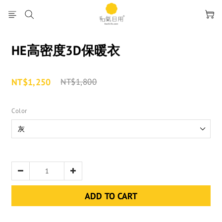
HE高密度3D保暖衣
NT$1,250
NT$1,800
Color
ADD TO CART