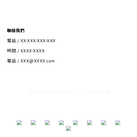
聯絡我們
電話 / XX-XXX-XXX-XXX
時間 / XXXX-XXXX
電話 / XXX@XXXX.com
隱私條款 | 條款及細則 | 2025 © 品牌名稱