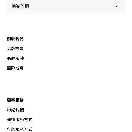
顧客評價
關於我們
品牌故事
品牌精神
團隊成員
顧客服務
聯絡我們
運送服務方式
付款服務方式