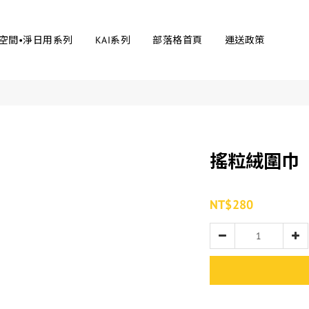
空間•淨日用系列
KAI系列
部落格首頁
運送政策
搖粒絨圍巾
NT$280