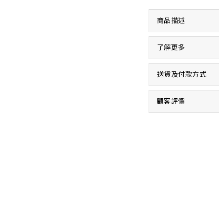
商品描述
了解更多
送貨及付款方式
顧客評價