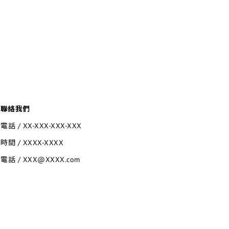
聯絡我們
電話 / XX-XXX-XXX-XXX
時間 / XXXX-XXXX
電話 / XXX@XXXX.com