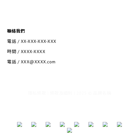
聯絡我們
電話 / XX-XXX-XXX-XXX
時間 / XXXX-XXXX
電話 / XXX@XXXX.com
隱私條款 | 條款及細則 | 2025 © 品牌名稱