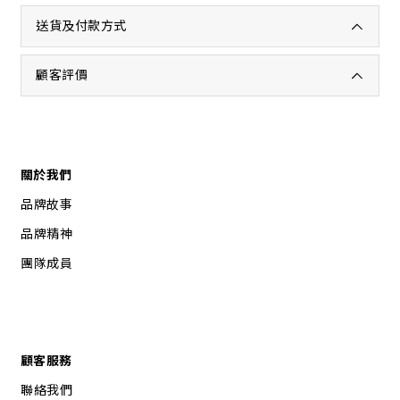
送貨及付款方式
顧客評價
關於我們
品牌故事
品牌精神
團隊成員
顧客服務
聯絡我們