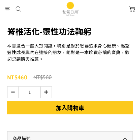
脊椎活化-靈性功法鞠躬
本書適合一般大眾閱讀，特別是對於想要追求身心健康、渴望
靈性成長與內在連接的朋友，絕對是一本珍貴必讀的寶典，歡
迎您請購與推薦。
NT$460
NT$580
加入購物車
商品描述